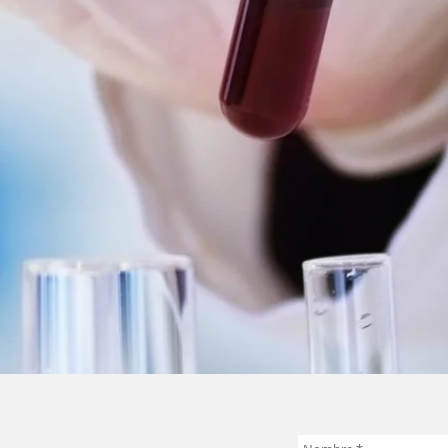
ntidopaje
Exáme
d